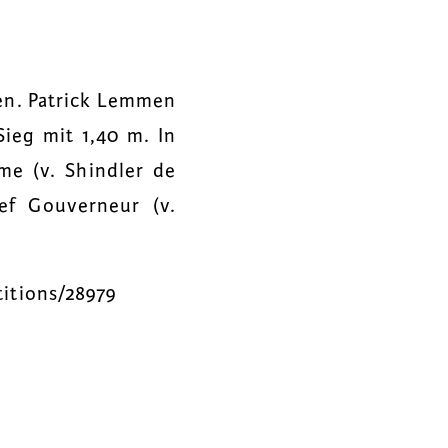
ren. Patrick Lemmen
ieg mit 1,40 m. In
me (v. Shindler de
f Gouverneur (v.
titions/28979