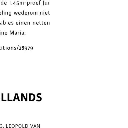
 de 1.45m-proef Jur
ieling wederom niet
ab es einen netten
ine Maria.
titions/28979
OLLANDS
G
,
LEOPOLD VAN