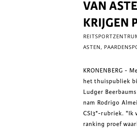
VAN AST
KRIJGEN 
REITSPORTZENTRUM
ASTEN
,
PAARDENSP
KRONENBERG - Met
het thuispubliek b
Ludger Beerbaums 
nam Rodrigo Almeid
CSI3*-rubriek. "Ik
ranking proef waar