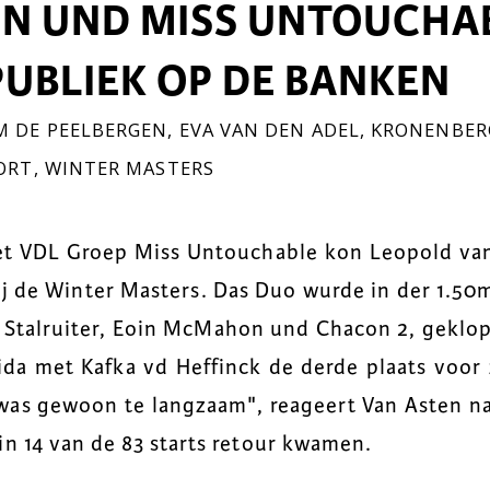
EN UND MISS UNTOUCHA
PUBLIEK OP DE BANKEN
 DE PEELBERGEN
,
EVA VAN DEN ADEL
,
KRONENBER
ORT
,
WINTER MASTERS
 VDL Groep Miss Untouchable kon Leopold van
ij de Winter Masters. Das Duo wurde in der 1.5
Stalruiter, Eoin McMahon und Chacon 2, geklopt
a met Kafka vd Heffinck de derde plaats voor 
 was gewoon te langzaam", reageert Van Asten n
in 14 van de 83 starts retour kwamen.