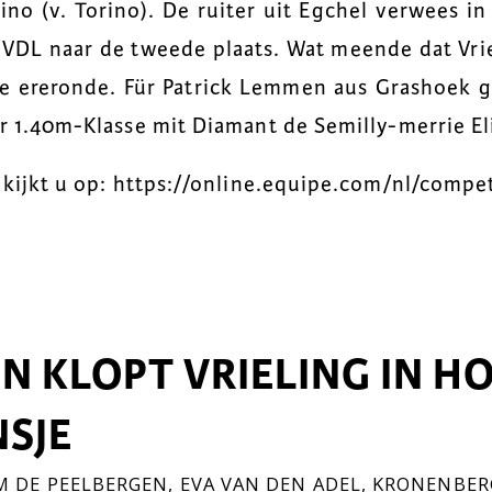
no (v. Torino). De ruiter uit Egchel verwees in
c VDL naar de tweede plaats. Wat meende dat Vr
e ereronde. Für Patrick Lemmen aus Grashoek g
er 1.40m-Klasse mit Diamant de Semilly-merrie El
n kijkt u op: https://online.equipe.com/nl/compe
N KLOPT VRIELING IN H
SJE
 DE PEELBERGEN
,
EVA VAN DEN ADEL
,
KRONENBER