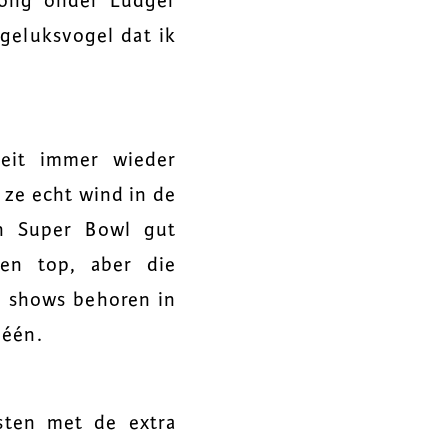
rong onder Ludger
geluksvogel dat ik
rbeit immer wieder
 ze echt wind in de
n Super Bowl gut
gen top, aber die
e shows behoren in
 één.
sten met de extra