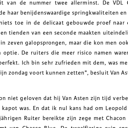
t van de nummer twee allerminst. De VDL 
e haar benijdenswaardige springkwaliteiten en 
iets toe in de delicaat gebouwde proef naar
n tienden van een seconde maakten uiteindelij
n in zeven galopsprongen, maar die kon men ook
 optie. De ruiters die meer risico namen waren
perfekt. Ich bin sehr zufrieden mit dem, was me
lijn zondag voort kunnen zetten", besluit Van A
on niet geloven dat hij Van Asten zijn tijd verbe
 kapot was. En dat ik nul kans had om Leopold 
ährigen Ruiter bereikte zijn zege met Chacon 2