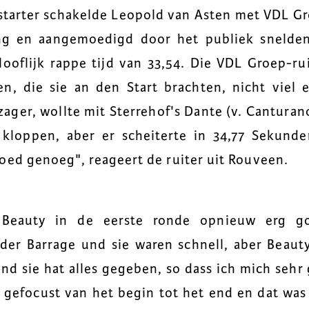
e starter schakelde Leopold van Asten met VDL G
ing en aangemoedigd door het publiek snelde
looflijk rappe tijd van 33,54. Die VDL Groep-r
, die sie an den Start brachten, nicht viel e
zager, wollte mit Sterrehof's Dante (v. Cantura
kloppen, aber er scheiterte in 34,77 Sekunden
oed genoeg", reageert de ruiter uit Rouveen.
 Beauty in de eerste ronde opnieuw erg go
der Barrage und sie waren schnell, aber Beauty
und sie hat alles gegeben, so dass ich mich sehr
g gefocust van het begin tot het end en dat wa