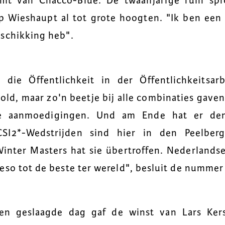
amt van Chacco-Blue. De twaalfjarige ruin sp
p Wieshaupt al tot grote hoogten. "Ik ben een 
schikking heb".
 die Öffentlichkeit in der Öffentlichkeitsa
pold, maar zo'n beetje bij alle combinaties gaven
e aanmoedigingen. Und am Ende hat er de
CSI2*-Wedstrijden sind hier in den Peelber
Winter Masters hat sie übertroffen. Nederlands
eso tot de beste ter wereld", besluit de nummer
een geslaagde dag gaf de winst van Lars Ker