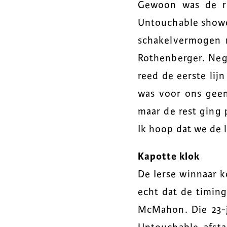
Gewoon was de ri
Untouchable showd
schakelvermogen n
Rothenberger. Nege
reed de eerste lij
was voor ons geen
maar de rest ging 
Ik hoop dat we de 
Kapotte klok
De Ierse winnaar k
echt dat de timing
McMahon. Die 23-j