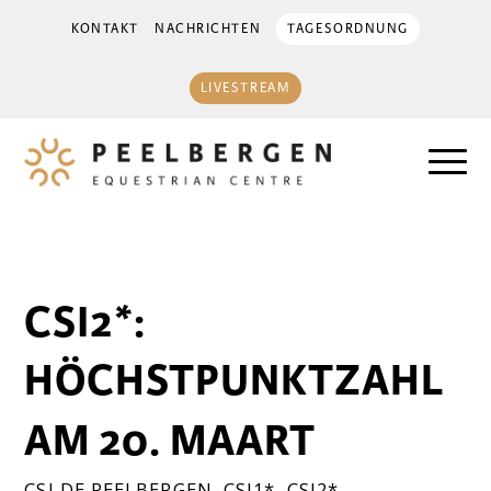
KONTAKT
NACHRICHTEN
TAGESORDNUNG
LIVESTREAM
CSI2*:
HÖCHSTPUNKTZAHL
AM 20. MAART
CSI DE PEELBERGEN
,
CSI1*
,
CSI2*
,