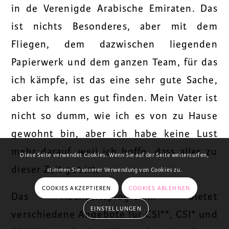
in de Verenigde Arabische Emiraten. Das
ist nichts Besonderes, aber mit dem
Fliegen, dem dazwischen liegenden
Papierwerk und dem ganzen Team, für das
ich kämpfe, ist das eine sehr gute Sache,
aber ich kann es gut finden. Mein Vater ist
nicht so dumm, wie ich es von zu Hause
gewohnt bin, aber ich habe keine Lust
mehr darauf, weil ich hoffe, dass alles zu
Diese Seite verwendet Cookies. Wenn Sie auf der Seite weitersurfen,
dieser Zeit gut ist.
stimmen Sie unserer Verwendung von Cookies zu.
COOKIES AKZEPTIEREN
COOKIES ABLEHNEN
Das Hochzeitsprogramm bietet
EINSTELLUNGEN
verschiedene Angebote für CSI**, CSI* und