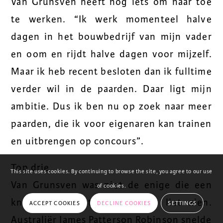
Van Grunsven heeft nog iets om naar toe
te werken. “Ik werk momenteel halve
dagen in het bouwbedrijf van mijn vader
en oom en rijdt halve dagen voor mijzelf.
Maar ik heb recent besloten dan ik fulltime
verder wil in de paarden. Daar ligt mijn
ambitie. Dus ik ben nu op zoek naar meer
paarden, die ik voor eigenaren kan trainen
en uitbrengen op concours”.
Top drie
This site uses cookies. By continuing to browse the site, you agree to our use
Van Grunsven was niet de enige die een
of cookies.
knap staaltje stuurmanskunst liet zien.
ACCEPT COOKIES
DECLINE COOKIES
SETTINGS
Australiër James Patterson Robinson snelde