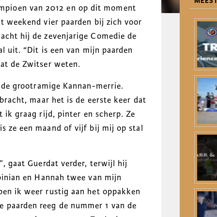
MEEST
mpioen van 2012 en op dit moment
it weekend vier paarden bij zich voor
acht hij de zevenjarige Comedie de
l uit. “Dit is een van mijn paarden
aat de Zwitser weten.
er de grootramige Kannan-merrie.
ebracht, maar het is de eerste keer dat
 ik graag rijd, pinter en scherp. Ze
 ze een maand of vijf bij mij op stal
, gaat Guerdat verder, terwijl hij
rbinian en Hannah twee van mijn
ben ik weer rustig aan het oppakken
e paarden reeg de nummer 1 van de