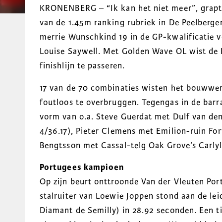
KRONENBERG – “Ik kan het niet meer”, grapt E
van de 1.45m ranking rubriek in De Peelberge
merrie Wunschkind 19 in de GP-kwalificatie 
Louise Saywell. Met Golden Wave OL wist de B
finishlijn te passeren.
17 van de 70 combinaties wisten het bouwwer
foutloos te overbruggen. Tegengas in de bar
vorm van o.a. Steve Guerdat met Dulf van de
4/36.17), Pieter Clemens met Emilion-ruin Fo
Bengtsson met Cassal-telg Oak Grove’s Carlyl
Portugees kampioen
Op zijn beurt onttroonde Van der Vleuten Po
stalruiter van Loewie Joppen stond aan de lei
Diamant de Semilly) in 28.92 seconden. Een ti