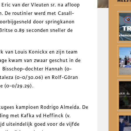
MEEST
ric van der Vleuten sr. na afloop
n. De routinier werd met Casall-
voorbijgesneld door springkanon
ritse 0.89 seconden sneller de
k van Louis Konickx en zijn team
rage kwam van zwaar geschut in de
n Bisschop-dochter Hannah (0-
rtaleza (0-0/30.06) en Rolf-Göran
e (0-0/29.29).
rtugees kampioen Rodrigo Almeida. De
ding met Kafka vd Heffinck (v.
jd uiteindelijk goed voor de vijfde