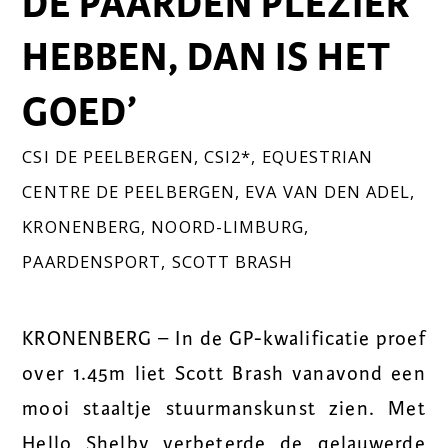
DE PAARDEN PLEZIER
HEBBEN, DAN IS HET
GOED’
CSI DE PEELBERGEN
,
CSI2*
,
EQUESTRIAN
CENTRE DE PEELBERGEN
,
EVA VAN DEN ADEL
,
KRONENBERG
,
NOORD-LIMBURG
,
PAARDENSPORT
,
SCOTT BRASH
KRONENBERG – In de GP-kwalificatie proef
over 1.45m liet Scott Brash vanavond een
mooi staaltje stuurmanskunst zien. Met
Hello Shelby verbeterde de gelauwerde