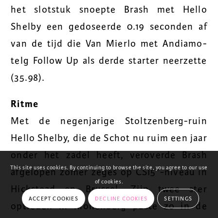
het slotstuk snoepte Brash met Hello
Shelby een gedoseerde 0.19 seconden af
van de tijd die Van Mierlo met Andiamo-
telg Follow Up als derde starter neerzette
(35.98).
Ritme
Met de negenjarige Stoltzenberg-ruin
Hello Shelby, die de Schot nu ruim een jaar
onder het zadel heeft, veroverde Brash
This site uses cookies. By continuing to browse the site, you agree to our use
afgelopen zomer zeges op CSI5*-niveau in
of cookies.
Hickstead en Brussel. Zijn twee ster
ACCEPT COOKIES
DECLINE COOKIES
SETTINGS
optreden in Kronenberg paste zo in de