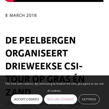
8 MARCH 2018
DE PEELBERGEN
ORGANISEERT
DRIEWEEKSE CSI-
TOUR OP GRAS ÉN
This site uses cookies. By continuing to browse the site, you agree to our use
ZAND
of cookies.
ACCEPT COOKIES
DECLINE COOKIES
SETTINGS
CSI DE PEELBERGEN
,
CSI DE PEELBERGEN