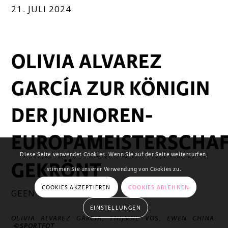
21. JULI 2024
OLIVIA ALVAREZ
GARCÍA ZUR KÖNIGIN
DER JUNIOREN-
EUROPAMEISTERSCHA
Diese Seite verwendet Cookies. Wenn Sie auf der Seite weitersurfen,
GEKRÖNT
stimmen Sie unserer Verwendung von Cookies zu.
COOKIES AKZEPTIEREN
COOKIES ABLEHNEN
GEEN KATEGORIE
EINSTELLUNGEN
OLIVIA ALVAREZ GARCIA, THIJMNE VOS, EWEN CHINA
©SPORTFOT