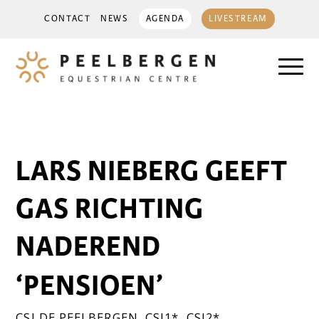
CONTACT
NEWS
AGENDA
LIVESTREAM
LARS NIEBERG GEEFT
GAS RICHTING
NADEREND
‘PENSIOEN’
CSI DE PEELBERGEN
,
CSI1*
,
CSI2*
,