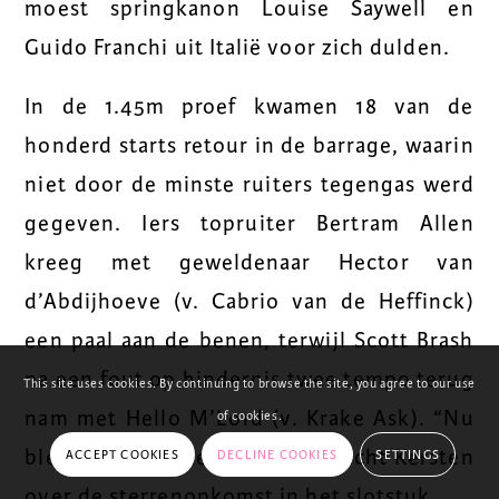
moest springkanon Louise Saywell en
Guido Franchi uit Italië voor zich dulden.
In de 1.45m proef kwamen 18 van de
honderd starts retour in de barrage, waarin
niet door de minste ruiters tegengas werd
gegeven. Iers topruiter Bertram Allen
kreeg met geweldenaar Hector van
d’Abdijhoeve (v. Cabrio van de Heffinck)
een paal aan de benen, terwijl Scott Brash
na een fout op hindernis twee tempo terug
This site uses cookies. By continuing to browse the site, you agree to our use
nam met Hello M’Lord (v. Krake Ask). “Nu
of cookies.
bleef ik ze een keertje voor”, lacht Kersten
ACCEPT COOKIES
DECLINE COOKIES
SETTINGS
over de sterrenopkomst in het slotstuk.