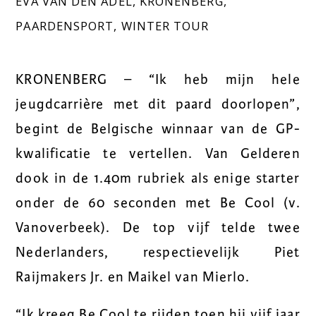
EVA VAN DEN ADEL
,
KRONENBERG
,
PAARDENSPORT
,
WINTER TOUR
KRONENBERG – “Ik heb mijn hele
jeugdcarrière met dit paard doorlopen”,
begint de Belgische winnaar van de GP-
kwalificatie te vertellen. Van Gelderen
dook in de 1.40m rubriek als enige starter
onder de 60 seconden met Be Cool (v.
Vanoverbeek). De top vijf telde twee
Nederlanders, respectievelijk Piet
Raijmakers Jr. en Maikel van Mierlo.
“Ik kreeg Be Cool te rijden toen hij vijf jaar