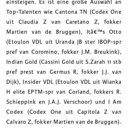
einsteigen. Es ist eine große Auswahl an
Top-Talenten wie Cantona TN (Codex One
uit Claudia Z van Caretano Z, fokker
Martien van de Bruggen), Itâ€™s Otto
(Etoulon VDL uit Uranda JB ster IBOP-spr
pref van Coromino, fokker J.M. Breukink),
Indian Gold (Cassini Gold uit S.Zarah 11 stb
pref prest van Germus R, fokker J.J. van
Dijk), Insider VDL (Etoulon VDL uit Wianka
H elite EPTM-spr van Corland, fokkers R.
Schieppink en J.A.J. Verschoor) und I Am
Codex (Codex One uit Capitola Z van
Calvaro Z, fokker Martien van de Bruggen).