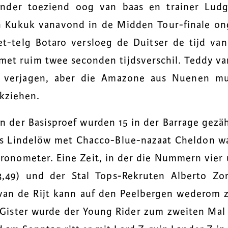
der toeziend oog van baas en trainer Lud
ian Kukuk vanavond in de Midden Tour-finale on
t-telg Botaro versloeg de Duitser de tijd van
et ruim twee seconden tijdsverschil. Teddy van
 verjagen, aber die Amazone aus Nuenen mu
ckziehen.
n der Basisproef wurden 15 in der Barrage gezähl
s Lindelöw met Chacco-Blue-nazaat Cheldon wa
onometer. Eine Zeit, in der die Nummern vier u
3,49) und der Stal Tops-Rekruten Alberto Zor
van de Rijt kann auf den Peelbergen wederom z
 Gister wurde der Young Rider zum zweiten Mal