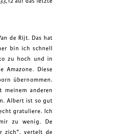
3,12 auf das letzte
Van de Rijt. Das hat
er bin ich schnell
iko zu hoch und in
ige Amazone. Diese
Voorn übernommen.
it meinem anderen
. Albert ist so gut
echt gratuliere. Ich
 mir zu wenig. De
 zich", vertelt de