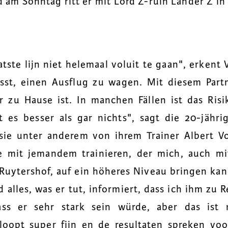
m Sonntag ritt er mit Lord Z-ruin Lander Z in 3
atste lijn niet helemaal voluit te gaan", erkent 
sst, einen Ausflug zu wagen. Mit diesem Partn
r zu Hause ist. In manchen Fällen ist das Ris
t es besser als gar nichts", sagt die 20-jähr
sie unter anderem von ihrem Trainer Albert 
e mit jemandem trainieren, der mich, auch m
Ruytershof, auf ein höheres Niveau bringen kann
alles, was er tut, informiert, dass ich ihm zu R
ass er sehr stark sein würde, aber das ist
oopt super fijn en de resultaten spreken voor