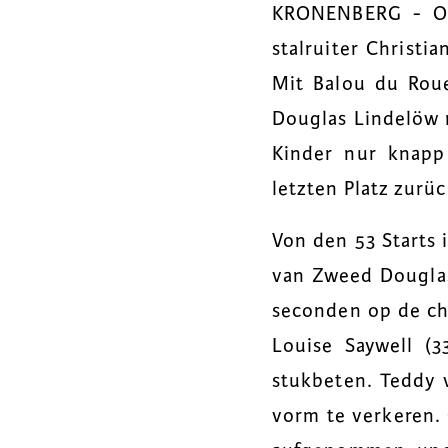
KRONENBERG - On
stalruiter Christ
Mit Balou du Roue
Douglas Lindelöw m
Kinder nur knapp
letzten Platz zurü
Von den 53 Starts i
van Zweed Dougla
seconden op de chr
Louise Saywell (3
stukbeten. Teddy 
vorm te verkeren.