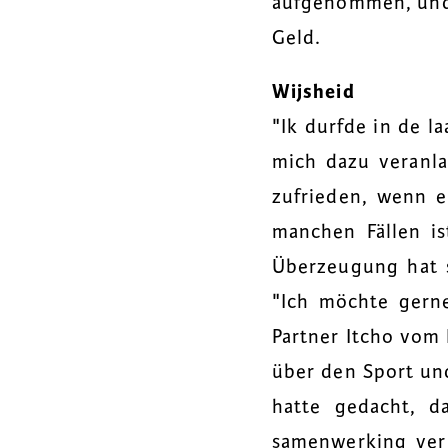
aufgenommen, und a
Geld.
Wijsheid
"Ik durfde in de la
mich dazu veranla
zufrieden, wenn e
manchen Fällen is
Überzeugung hat 
"Ich möchte gern
Partner Itcho vom 
über den Sport und 
hatte gedacht, d
samenwerking verl