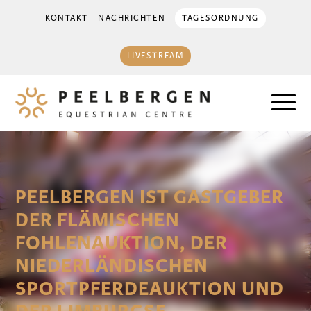
KONTAKT
NACHRICHTEN
TAGESORDNUNG
LIVESTREAM
PEELBERGEN IST GASTGEBER
DER FLÄMISCHEN
FOHLENAUKTION, DER
NIEDERLÄNDISCHEN
SPORTPFERDEAUKTION UND