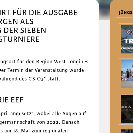
HRT FÜR DIE AUSGABE
JÜNGS
RGEN ALS
 DER SIEBEN
STURNIERE
gungsort für den Region West Longines
 Der Termin der Veranstaltung wurde
während des CSIO3* statt.
IE EEF
April angesetzt, wobei alle Augen auf
Siegermannschaft von 2022. Danach
ms am 18. Mai zum regionalen