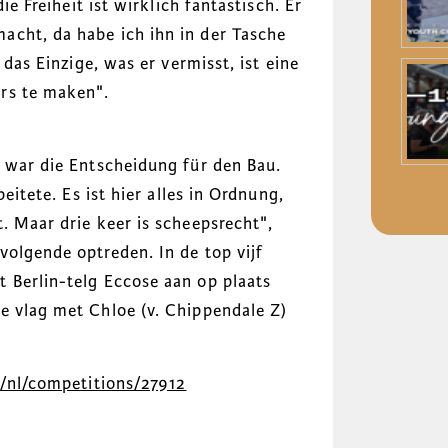
ie Freiheit ist wirklich fantastisch. Er
acht, da habe ich ihn in der Tasche
 das Einzige, was er vermisst, ist eine
rs te maken".
n war die Entscheidung für den Bau.
beitete. Es ist hier alles in Ordnung,
. Maar drie keer is scheepsrecht",
volgende optreden. In de top vijf
 Berlin-telg Eccose aan op plaats
e vlag met Chloe (v. Chippendale Z)
m/nl/competitions/27912