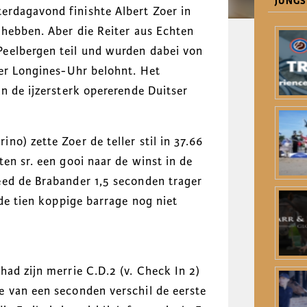
JÜNGS
rdagavond finishte Albert Zoer in
 hebben. Aber die Reiter aus Echten
eelbergen teil und wurden dabei von
ner Longines-Uhr belohnt. Het
n de ijzersterk opererende Duitser
o) zette Zoer de teller stil in 37.66
en sr. een gooi naar de winst in de
eed de Brabander 1,5 seconden trager
 de tien koppige barrage nog niet
ad zijn merrie C.D.2 (v. Check In 2)
e van een seconden verschil de eerste