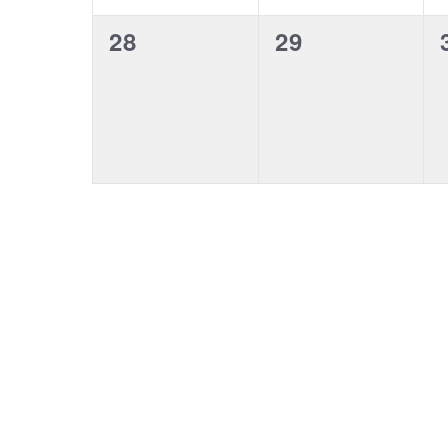
0
0
28
29
evenementen,
evenementen,