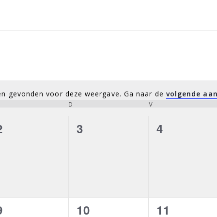
aten gevonden voor deze weergave. Ga naar de
volgende aa
Bericht
oensdag
D
donderdag
V
vrijdag
0
0
0
2
3
4
evenementen,
evenementen,
evenemen
0
0
0
9
10
11