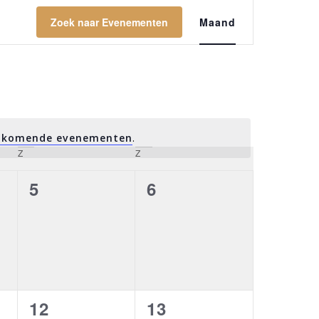
EVENEMENT
Zoek naar Evenementen
Maand
WEERGAVEN
NAVIGATIE
nkomende evenementen
.
Z
zaterdag
Z
zondag
0
0
5
6
ten,
evenementen,
evenementen,
0
0
12
13