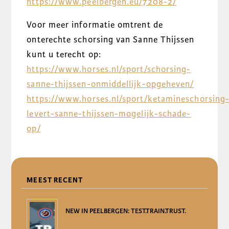
https://www.peelbergen.eu/7208-2/
Voor meer informatie omtrent de
onterechte schorsing van Sanne Thijssen
kunt u terecht op:
https://www.horses.nl/sport/schorsing-
sanne-thijssen-onmiddellijk-opgeheven/
https://www.horses.nl/sport/ketamineschorsing
levert-sanne-thijssen-mogelijk-schade-
op/
DELEN
MEEST RECENT
NEW IN PEELBERGEN: TEST.TRAIN.TRUST.