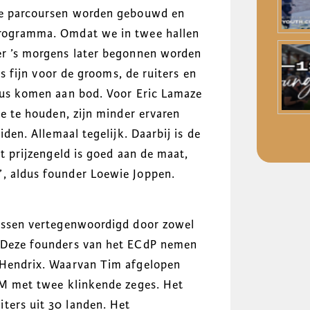
lle parcoursen worden gebouwd en
programma. Omdat we in twee hallen
er ’s morgens later begonnen worden
 is fijn voor de grooms, de ruiters en
eaus komen aan bod. Voor Eric Lamaze
me te houden, zijn minder ervaren
iden. Allemaal tegelijk. Daarbij is de
et prijzengeld is goed aan de maat,
”, aldus founder Loewie Joppen.
ijssen vertegenwoordigd door zowel
. Deze founders van het ECdP nemen
m Hendrix. Waarvan Tim afgelopen
JIM met twee klinkende zeges. Het
ters uit 30 landen. Het