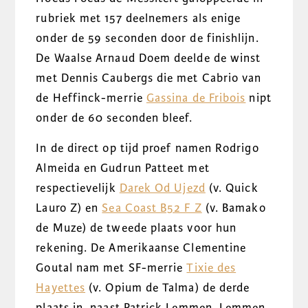
rubriek met 157 deelnemers als enige
onder de 59 seconden door de finishlijn.
De Waalse Arnaud Doem deelde de winst
met Dennis Caubergs die met Cabrio van
de Heffinck-merrie
Gassina de Fribois
nipt
onder de 60 seconden bleef.
In de direct op tijd proef namen Rodrigo
Almeida en Gudrun Patteet met
respectievelijk
Darek Od Ujezd
(v. Quick
Lauro Z) en
Sea Coast B52 F Z
(v. Bamako
de Muze) de tweede plaats voor hun
rekening. De Amerikaanse Clementine
Goutal nam met SF-merrie
Tixie des
Hayettes
(v. Opium de Talma) de derde
plaats in, naast Patrick Lemmen. Lemmen