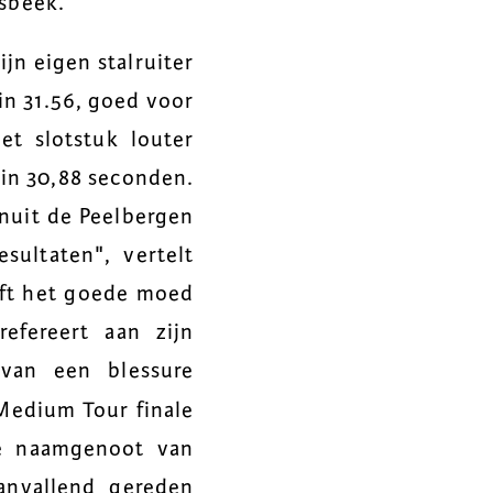
rsbeek.
jn eigen stalruiter
in 31.56, goed voor
et slotstuk louter
 in 30,88 seconden.
anuit de Peelbergen
sultaten", vertelt
eft het goede moed
efereert aan zijn
 van een blessure
Medium Tour finale
de naamgenoot van
aanvallend gereden