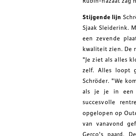
Rubin-nazaat zag h
Stijgende lijn
Schrö
Sjaak Sleiderink. 
een zevende plaat
kwaliteit zien. De
"Je ziet als alles
zelf. Alles loopt
Schröder. "We kom
als je je in een
succesvolle rent
opgelopen op Out
van vanavond gef
Gerco's paard, De