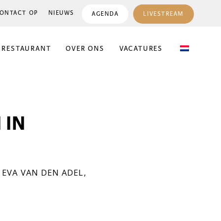
ONTACT OP
NIEUWS
AGENDA
LIVESTREAM
 RESTAURANT
OVER ONS
VACATURES
 IN
,
EVA VAN DEN ADEL
,