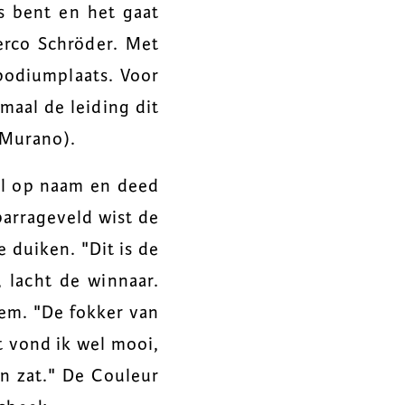
s bent en het gaat
Gerco Schröder. Met
 podiumplaats. Voor
maal de leiding dit
 Murano).
al op naam en deed
barrageveld wist de
 duiken. "Dit is de
 lacht de winnaar.
dem. "De fokker van
t vond ik wel mooi,
en zat." De Couleur