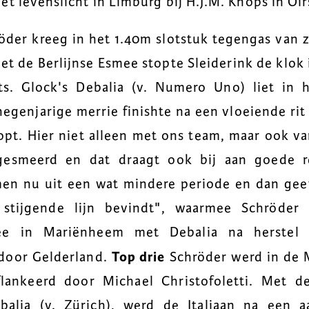
et levenslicht in Limburg bij H.J.M. Knops in Oi
der kreeg in het 1.40m slotstuk tegengas van zi
Met de Berlijnse Esmee stopte Sleiderink de klok 
s. Glock's Debalia (v. Numero Uno) liet in h
 negenjarige merrie finishte na een vloeiende rit
 klopt. Hier niet alleen met ons team, maar ook v
 gesmeerd en dat draagt ook bij aan goede re
en nu uit een wat mindere periode en dan ge
 stijgende lijn bevindt", waarmee Schröder r
ree in Mariënheem met Debalia na herstel
Top drie
door Gelderland.
Schröder werd in de 
lankeerd door Michael Christofoletti. Met 
balia (v. Zürich), werd de Italiaan na een 