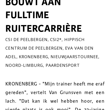
BOUWT AAN
FULLTIME
RUITERCARRIÈRE
CSI DE PEELBERGEN
,
CSI2*
,
HIPPISCH
CENTRUM DE PEELBERGEN
,
EVA VAN DEN
ADEL
,
KRONENBERG
,
NIEUWJAARSTOURNEE
,
NOORD-LIMBURG
,
PAARDENSPORT
KRONENBERG - "Mijn trainer heeft me eraf
gereden", vertelt Van Grunsven met een
lach. "Dat kan ik wel hebben hoor, een
vierde plaats is ook mooi". De 22-jarige