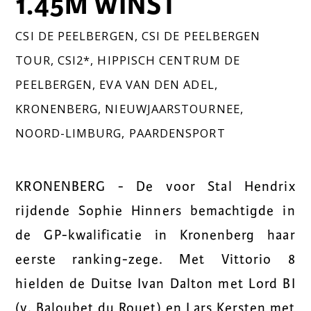
1.45M WINST
CSI DE PEELBERGEN
,
CSI DE PEELBERGEN
TOUR
,
CSI2*
,
HIPPISCH CENTRUM DE
PEELBERGEN
,
EVA VAN DEN ADEL
,
KRONENBERG
,
NIEUWJAARSTOURNEE
,
NOORD-LIMBURG
,
PAARDENSPORT
KRONENBERG - De voor Stal Hendrix
rijdende Sophie Hinners bemachtigde in
de GP-kwalificatie in Kronenberg haar
eerste ranking-zege. Met Vittorio 8
hielden de Duitse Ivan Dalton met Lord BI
(v. Baloubet du Rouet) en Lars Kersten met