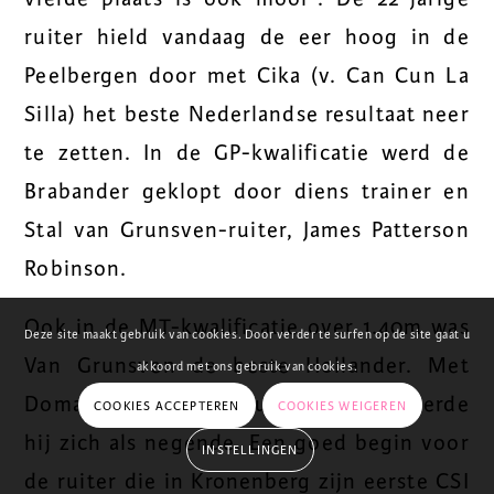
ruiter hield vandaag de eer hoog in de
Peelbergen door met Cika (v. Can Cun La
Silla) het beste Nederlandse resultaat neer
te zetten. In de GP-kwalificatie werd de
Brabander geklopt door diens trainer en
Stal van Grunsven-ruiter, James Patterson
Robinson.
Ook in de MT-kwalificatie over 1.40m was
Deze site maakt gebruik van cookies. Door verder te surfen op de site gaat u
Van Grunsven de beste Hollander. Met
akkoord met ons gebruik van cookies.
Doma Sue (v. Dollar du Murier) klasseerde
COOKIES ACCEPTEREN
COOKIES WEIGEREN
hij zich als negende. Een goed begin voor
INSTELLINGEN
de ruiter die in Kronenberg zijn eerste CSI