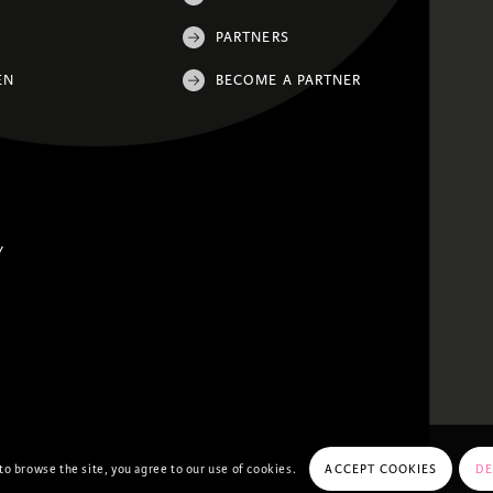
PARTNERS
EN
BECOME A PARTNER
Y
to browse the site, you agree to our use of cookies.
ACCEPT COOKIES
DE