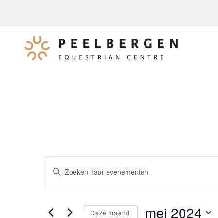
EVENEMENTEN
EVENEMENTEN
Vul
ZOEKEN
een
EN
keyword
WEERGEVEN
mei 2024
in.
Deze maand