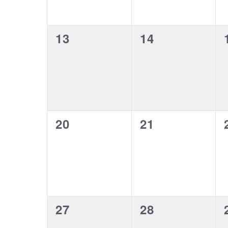
0
0
13
14
evenementen,
evenementen,
0
0
20
21
evenementen,
evenementen,
0
0
27
28
evenementen,
evenementen,