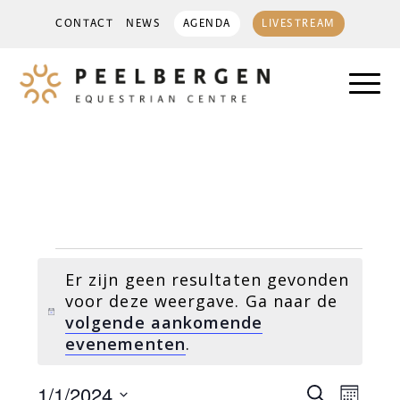
CONTACT
NEWS
AGENDA
LIVESTREAM
EVENEMENTEN
Er zijn geen resultaten gevonden
voor deze weergave. Ga naar de
Bericht
volgende aankomende
evenementen
.
EVENEME
EVEN
1/1/2024
Zoeken