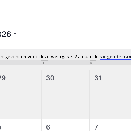
026
aten gevonden voor deze weergave. Ga naar de
volgende aa
Bericht
oensdag
D
donderdag
V
vrijdag
0
0
0
29
30
31
evenementen,
evenementen,
evenemen
0
0
0
5
6
7