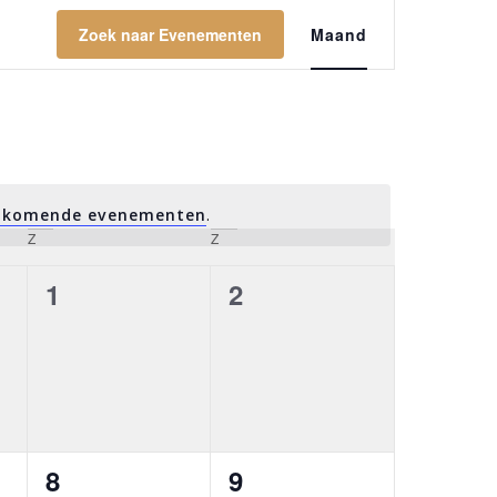
EVENEMENT
Zoek naar Evenementen
Maand
WEERGAVEN
NAVIGATIE
nkomende evenementen
.
Z
zaterdag
Z
zondag
0
0
1
2
ten,
evenementen,
evenementen,
0
0
8
9