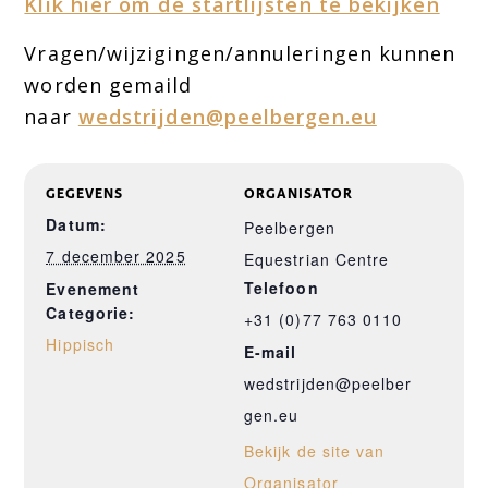
Klik hier om de startlijsten te bekijken
Vragen/wijzigingen/annuleringen kunnen
worden gemaild
naar
wedstrijden@peelbergen.eu
GEGEVENS
ORGANISATOR
Datum:
Peelbergen
7 december 2025
Equestrian Centre
Telefoon
Evenement
Categorie:
+31 (0)77 763 0110
Hippisch
E-mail
wedstrijden@peelber
gen.eu
Bekijk de site van
Organisator