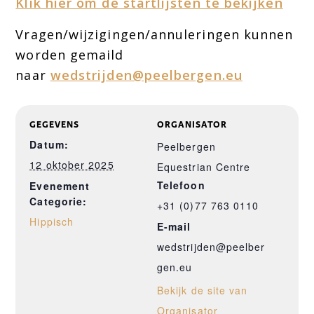
Klik hier om de startlijsten te bekijken
Vragen/wijzigingen/annuleringen kunnen
worden gemaild
naar
wedstrijden@peelbergen.eu
GEGEVENS
ORGANISATOR
Datum:
Peelbergen
12 oktober 2025
Equestrian Centre
Telefoon
Evenement
Categorie:
+31 (0)77 763 0110
Hippisch
E-mail
wedstrijden@peelber
gen.eu
Bekijk de site van
Organisator