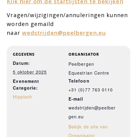
Klik hier om de startlijsten te bekijken
Vragen/wijzigingen/annuleringen kunnen
worden gemaild
naar
wedstrijden@peelbergen.eu
GEGEVENS
ORGANISATOR
Datum:
Peelbergen
5 oktober 2025
Equestrian Centre
Telefoon
Evenement
Categorie:
+31 (0)77 763 0110
Hippisch
E-mail
wedstrijden@peelber
gen.eu
Bekijk de site van
Organisator