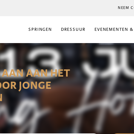
NEEM C
SPRINGEN
DRESSUUR
EVENEMENTEN &
 AAN AAN HET
OOR JONGE
N