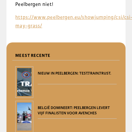
Peelbergen niet!
https://www.peelbergen.eu/showjumping/csi/csi
may-grass/
DELEN
MEEST RECENTE
NIEUW IN PEELBERGEN: TEST.TRAIN.TRUST.
BELGIË DOMINEERT: PEELBERGEN LEVERT
VIJF FINALISTEN VOOR AVENCHES