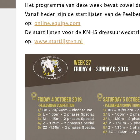
Het programma van deze week bevat zowel dre
Vanaf heden zijn de startlijsten van de Peelb
op:
online.equipe.com
De startlijsten voor de KNHS dressuurwedstrij
op:
www.startlijsten.nl