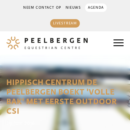
NEEM CONTACT OP
NIEUWS
AGENDA
LIVESTREAM
HIPPISCH CENTRUM DE
PEELBERGEN BOEKT 'VOLLE
BAK' MET EERSTE OUTDOOR
CSI
29 juni 2016